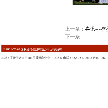
上一条：
喜讯---
下一条：
© 2018-2026 国联通信控股有限公司 版权所有
地址：香港干诺道西188号香港商业中心3815室 电话：852-2542 2838 传真：852-2