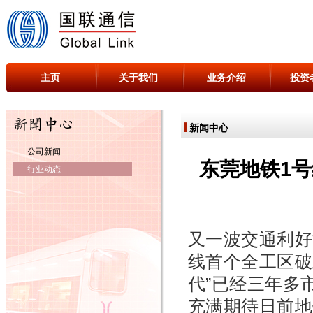
主页
关于我们
业务介绍
投资
新闻中心
公司新闻
东莞地铁1
行业动态
又一波交通利好
线
首个全工区破
代”
已经三年多
充满期待
日前
地