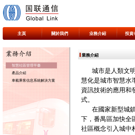
主頁
關於我們
业務介紹
投資
業務介紹
智慧社區管理平臺
城市是人類文明發
產品介紹
慧化是城市智慧水
車載乘客信息系統解決方案
資訊技術的應用和
式。
在國家新型城鎮化
下，番禺區加快全
社區概念引入城中