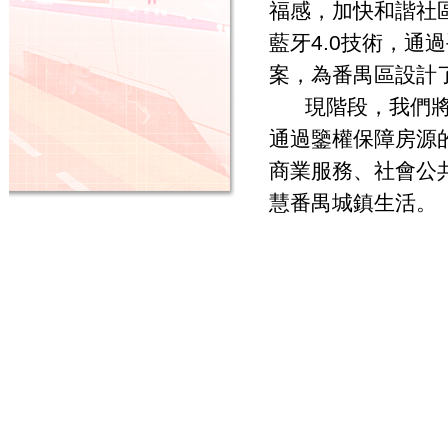
福感，加快和諧社區
藍牙4.0技術，通過手
案，為番禺區設計
現階段，我們將CA
通過鑒權保障房源
商業服務、社會公
慧番禺城鎮生活。