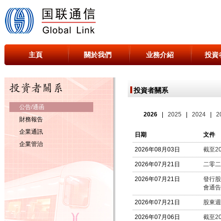
主頁
關於我們
业務介紹
投資
投資者關系
公告/通函
財務報告
企業通訊
企業管治