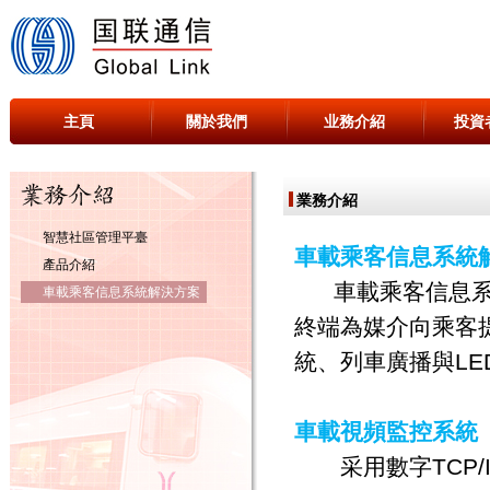
主頁
關於我們
业務介紹
投資
業務介紹
智慧社區管理平臺
車載乘客信息系統
產品介紹
車載乘客信息系統
車載乘客信息系統解決方案
終端為媒介向乘客
統、列車廣播與L
車載視頻監控系統
采用數字TCP/