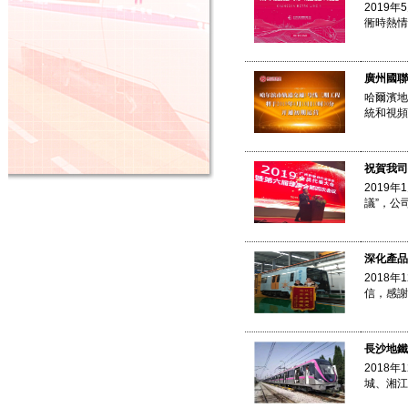
2019
衕時熱情
廣州國聯
哈爾濱地
統和視頻
祝賀我司
2019
議”，公
深化產品
2018
信，感謝
長沙地鐵
2018
城、湘江