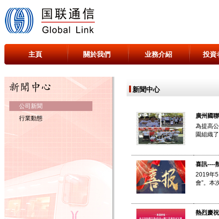
主頁
關於我們
业務介紹
投資
新聞中心
公司新聞
廣州國聯
行業動態
為提高公
園組織了
喜訊--
2019
會”。本
熱烈慶祝