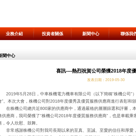
业務介紹
投資者關係
新聞中心
聯係我
新聞中心
喜訊----熱烈祝賀公司榮獲2018年度
发表日期：2019-05-30
2019年5月28日，中車株機電力機車有限公司（以下簡稱“株機公司”）
會”。本次大會，株機公司對2018年度優秀及優質服務供應商進行表彰和
在株機公司總共近800家的供應商中，通過嚴格的層層篩選和評審，本
務供應商，我司榮獲了“株機公司2018年度優質服務供應商”，也是車載
商，令人欣慰、鼓舞。
非常感謝株機公司對我司長期以來的至真、至誠、至愛的信任和厚愛，