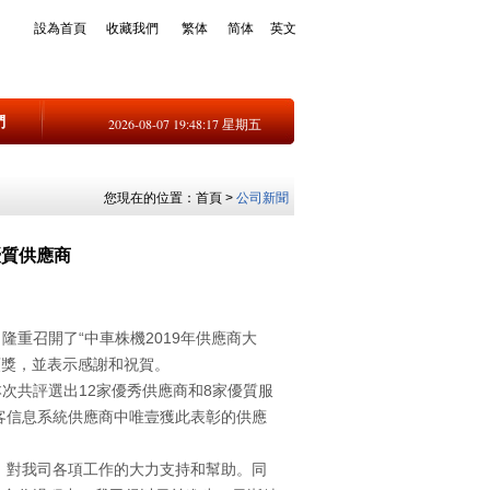
設為首頁
收藏我們
繁体
简体
英文
們
2026-08-07 19:48:17 星期五
您現在的位置：
首頁
>
公司新聞
優質供應商
隆重召開了“中車株機2019年供應商大
頒獎，並表示感謝和祝賀。
次共評選出12家優秀供應商和8家優質服
乘客信息系統供應商中唯壹獲此表彰的供應
對我司各項工作的大力支持和幫助。同