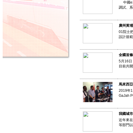
中國e車
調試、
廣州黃埔
01院士
設計規範
全國首條
5月16
目前共開
馬來西亞
2019
GaJa
我國城市
近年來在
等部門以