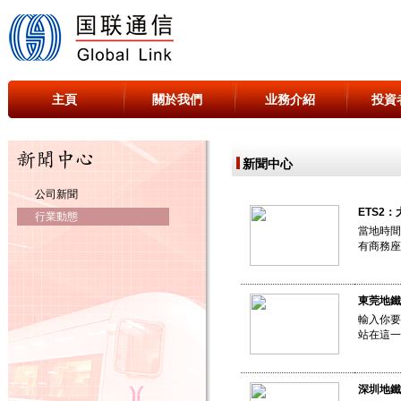
主頁
關於我們
业務介紹
投資
新聞中心
公司新聞
ETS2
行業動態
當地時間
有商務座
東莞地鐵
輸入你要
站在這一
深圳地鐵