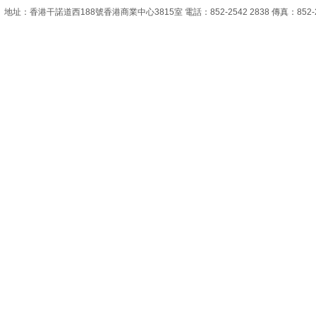
地址：香港干諾道西188號香港商業中心3815室 電話：852-2542 2838 傳真：852-2851