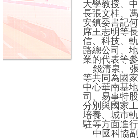
大學教授、中
長張文桂、馮
安鎮委書記何
席王志明等長
信、科技、軌
路總公司、
業的代表等
錢清泉、張
等共同為國
中心華南基
司、易事特
分別與國家工
培養、城市
駐等方面進
中國科協副