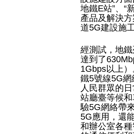
地鐵E站”、“
產品及解決方
道5G建設施
經測試，地鐵
達到了630
1Gbps以
鐵5號線5G
人民群眾的日
站廳臺等候和
驗5G網絡帶來
5G應用，還
和辦公室各種