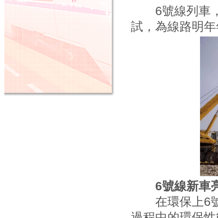
6號線列車，
試，為線路明年
6號線新車亮
在環保上6號
過程中的環保性