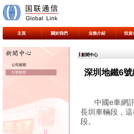
主頁
關於我們
业務介紹
投資
新聞中心
公司新聞
深圳地鐵6號
行業動態
中國e車網訊：
長圳車輛段，這
段。