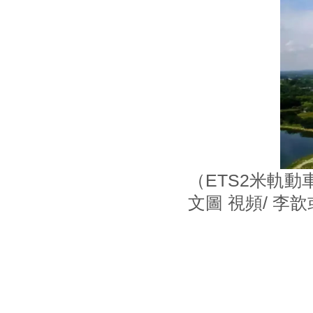
（ETS2米軌
文圖 視頻/ 李
本文