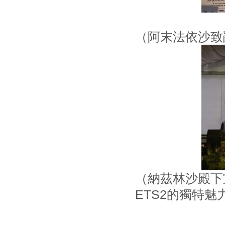
（阿末法依沙致
（納茲林沙殿下
ETS2的獨特魅