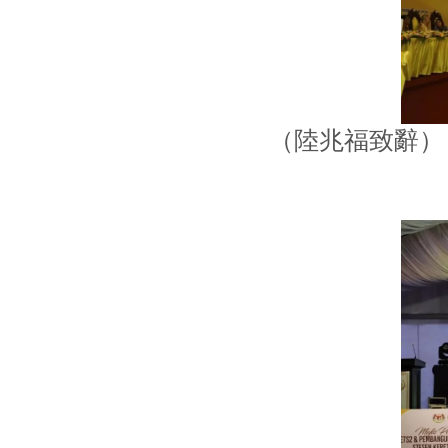
（陸兆福致辭）