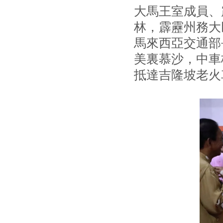
大馬王室成員、
林，霹靂州務大
馬來西亞交通部
美裏慕沙，中車
抵達吉隆坡老火