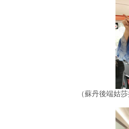
（蘇丹後端姑莎