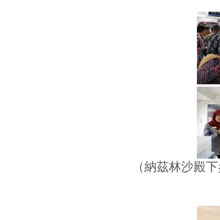
（納茲林沙殿下