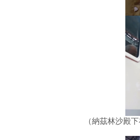
（納茲林沙殿下