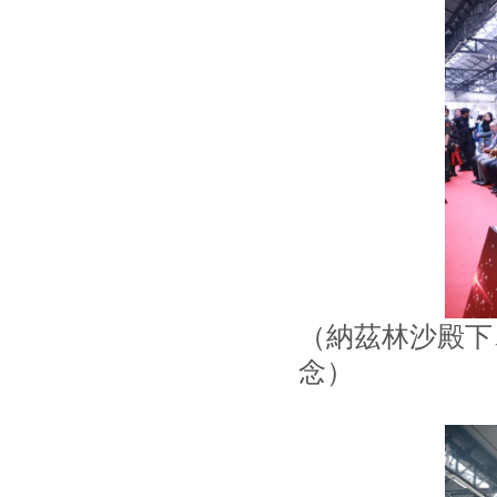
（納茲林沙殿下
念）