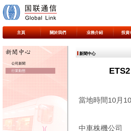
主頁
關於我們
业務介紹
投資
新聞中心
公司新聞
ET
行業動態
當地時間10月1
中車株機公司