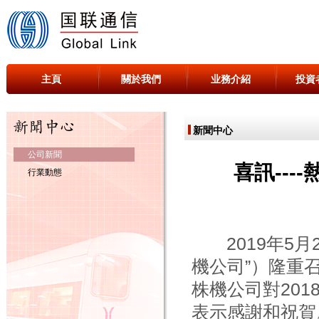
主頁
關於我們
业務介紹
投資
新聞中心
公司新聞
喜訊---
行業動態
2019年5月
機公司”）隆重召
株機公司對20
表示感謝和祝賀