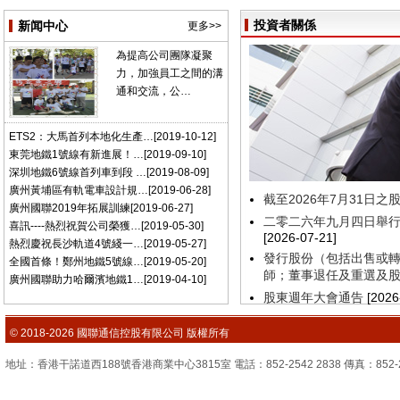
投資者關係
新闻中心
更多>>
為提高公司團隊凝聚
力，加強員工之間的溝
通和交流，公…
ETS2：大馬首列本地化生產…[2019-10-12]
東莞地鐵1號線有新進展！…[2019-09-10]
深圳地鐵6號線首列車到段 …[2019-08-09]
廣州黃埔區有軌電車設計規…[2019-06-28]
廣州國聯2019年拓展訓練[2019-06-27]
喜訊----熱烈祝賀公司榮獲…[2019-05-30]
熱烈慶祝長沙軌道4號綫一…[2019-05-27]
全國首條！鄭州地鐵5號線…[2019-05-20]
廣州國聯助力哈爾濱地鐵1…[2019-04-10]
© 2018-2026 國聯通信控股有限公司 版權所有
地址：香港干諾道西188號香港商業中心3815室 電話：852-2542 2838 傳真：852-2851